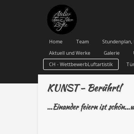
Zum
Hauptinhalt
springen
Home
Team
Stundenplan, 
Aktuell und Werke
Galerie
CH - WettbewerbLuftartistik
Tür
KUNST - Berührt!
...Einander feiern ist schön...w